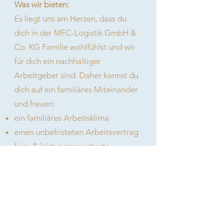
Was wir bieten:
Es liegt uns am Herzen, dass du
dich in der MFC-Logistik GmbH &
Co. KG Familie wohlfühlst und wir
für dich ein nachhaltiger
Arbeitgeber sind. Daher kannst du
dich auf ein familiäres Miteinander
und freuen:
ein familiäres Arbeitsklima
einen unbefristeten Arbeitsvertrag
faire & leistungsorientierte
Vergütung zzgl. Spesen
pünktliche Lohnzahlungen
einen modernen und gepflegten
Fuhrpark mit umfangreicher
Ausstattung und neuester